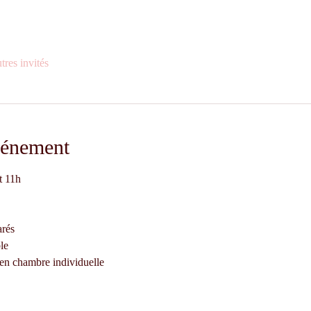
tres invités
vénement
t 11h
rés 
le 
en chambre individuelle